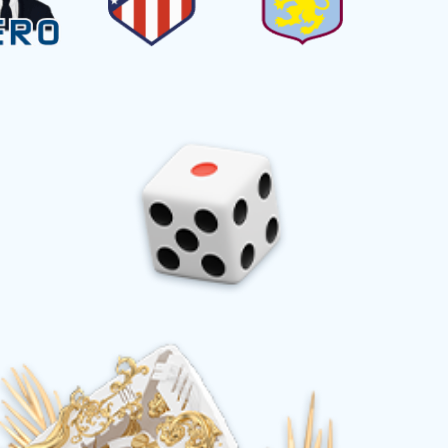
精选
锡安内线命中率68% vs 字母哥62%，禁区终结
效率碾压成鹈鹕核心武器
2026-07-30
13 次阅读
精选