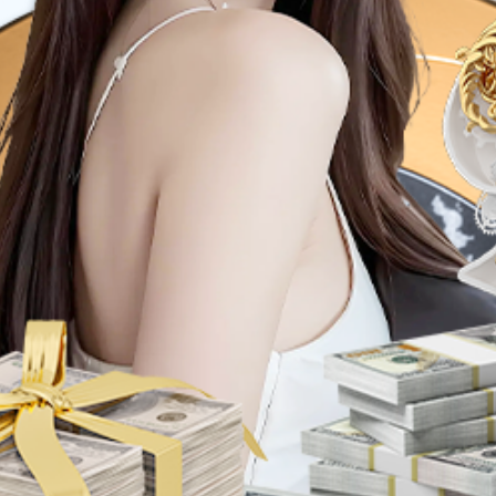
梅赛德斯引擎可靠性修复后动力提升3%，预测
汉密尔顿夏休后重返争冠行列
2026-07-29
16 次阅读
精选