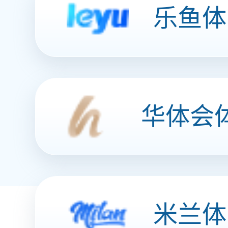
角田裕毅肩胛骨挫伤好转后训练强度骤增，小
红牛医疗团队被批冒险
2026-07-25
20 次阅读
精选