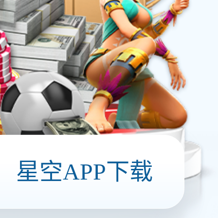
利物浦客场3-2逆转纽卡斯尔，萨拉赫补时点球
绝杀能否提振争四士气？
2026-07-28
14 次阅读
精选
河南队科维奇训练中受伤赛季报销，俱乐部紧
急寻找替代中锋首选？
2026-07-27
17 次阅读