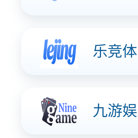
罗马迪巴拉频繁肌肉伤 vs 那不勒斯奥斯梅恩膝
盖手术，意甲金靴争夺康复节奏
2026-07-24
21 次阅读
精选
库里生涯三分命中率42.6%，对比哈登三分命
中率36.3%效率与产量数据分庭抗礼
2026-07-23
21 次阅读