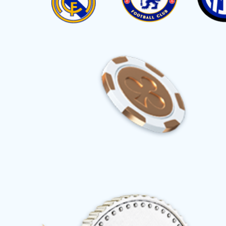
精选
明天十字韧带重建术后康复缓慢，天津津门虎
边后卫复出计划推迟至九月
2026-07-31
12 次阅读
精选