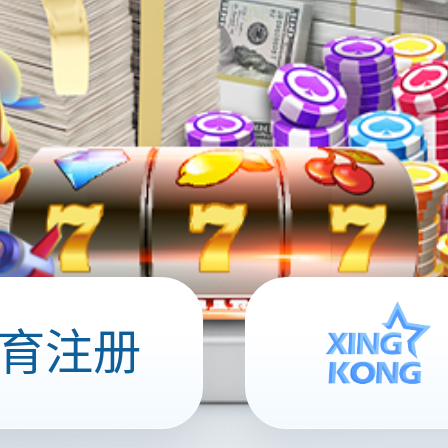
无畏契约VCT太平洋赛区：PRX决斗者场均首杀
1.2次，T1闪光弹助攻率垫底
2026-07-28
15 次阅读
精选
新疆阿不都沙拉木背身单打每回合1.12分 vs 齐
麟0.89分，锋线攻坚武器库
2026-07-27
18 次阅读