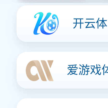
精选
迪米特洛夫温网后聘请新教练引发争议，正手
击球体系改造能否带来重生？
2026-07-27
16 次阅读
精选