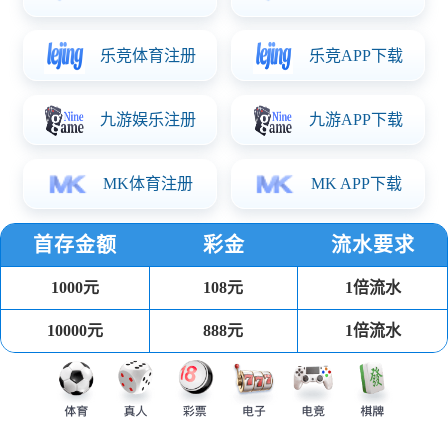
智能分析
结合大数据与趋势洞察，带来更深入的赛事理解。
版本更新记录 · 按时间分组查看
每次更新内容一目了然，拼搏官网入口不断打磨细节，提升
体验。