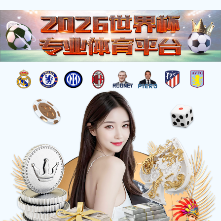
注册入口
拼搏官网入口
APP与网页版入
口｜畅享全球体育赛事与数据
服务
欢迎访问
拼搏官网入口
，提供全面覆盖足球、
篮球、电竞等项目的赛事资讯与数据内容， 支
持
APP下载
与
网页使用
，每日同步更新千场比
赛，聚焦热门体育内容， 助您轻松获取赛事动
态，掌握比赛节奏。